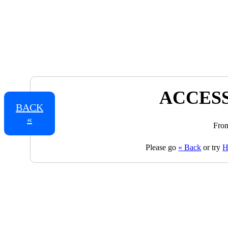
ACCESS
BACK
«
From
Please go
« Back
or try
H